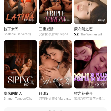
HD中字
HD中字
HD中字
拉丁女郎
三重威胁
蒙布朗之恋
Shalanie De Vera/雅典娜·瑞德/马可·莫拉/Joko Rivera/
安吉拉·莫雷纳/Stephanie Raz/米凯拉·拉兹/
5.2
The Woman With The Mont Blanc/
HD中字
HD中字
HD中字
赢来的情人
纤维2
推之花盛开
Shanon Tampon/Cheena Dizon/Angelo Ilagan/理查德·索拉诺/
阿莉雅·雷蒙多/Margaret Diaz/阿尔比·卡西诺/Leandro Baldemor/
荣川乃亚/宝田萌奈美/水户和久伊/福田桃桃/