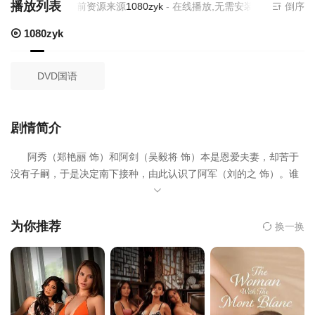
播放列表
当前资源来源
1080zyk
- 在线播放,无需安装播放器
倒序
1080zyk
DVD国语
剧情简介
阿秀（郑艳丽 饰）和阿剑（吴毅将 饰）本是恩爱夫妻，却苦于
没有子嗣，于是决定南下接种，由此认识了阿军（刘的之 饰）。谁
知道，两人的计谋被阴险狡诈的洪震（何家驹 饰）撞破，洪震绑走
了阿秀，向阿剑勒索巨款。在洪震处，阿秀遭受着非人的待遇，得
知此事的阿剑十分愤怒，找上门来想要报仇。勤恳老实的阿剑哪里
为你推荐
换一换
是洪震的对手，最终，阿剑遭到了洪震的设计，丢了性命。悲痛之
中，阿秀终于明白此仇唯有依靠自己的双手才能报偿，于是找到了
阿军，不惜一切代价求他帮忙，然而，阿军人面兽心，将阿秀吃干
抹净之后居然反悔。在公安所所长龙传人（廖启智 饰）的抽丝剥茧
之下，一个充满了人性纠葛的故事渐渐浮出水面。