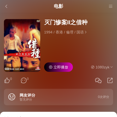
电影
灭门惨案II之借种
1994
/
香港
/
倫理
/
国语
立即播放
1080zyk
0
0
网友评分
0次评分
暂无评分