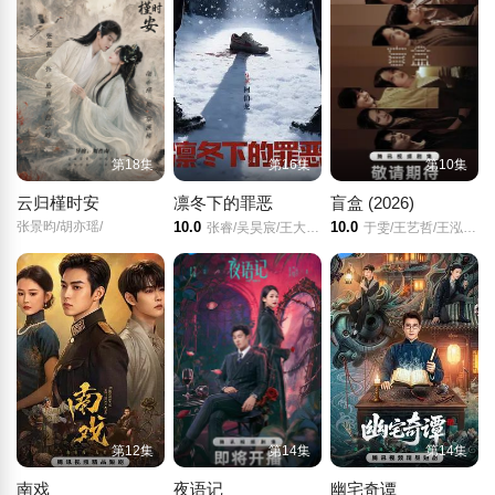
第18集
第16集
第10集
云归槿时安
凛冬下的罪恶
盲盒 (2026)
张景昀/胡亦瑶/
10.0
10.0
张睿/吴昊宸/王大奇/孙之鸿/
于雯/王艺哲/王泓鑫/卜冠今/
第12集
第14集
第14集
南戏
夜语记
幽宅奇谭