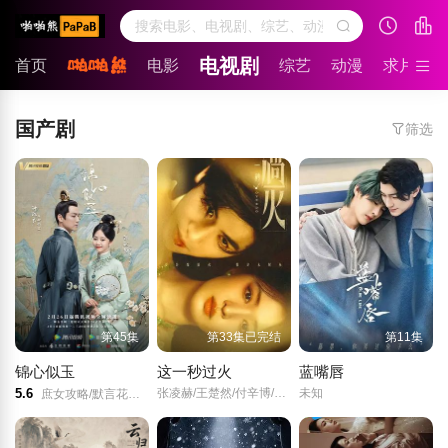
电视剧
首页
电影
综艺
动漫
求片留言
国产剧
筛选
第45集
第33集已完结
第11集
锦心似玉
这一秒过火
蓝嘴唇
5.6
张凌赫/王楚然/付辛博/徐振轩/
未知
庶女攻略/默言花事/罗十一娘/The Sword and the Brocade/