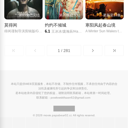
第03集已完结
第20集已完结
更新至13集
莫得闲
灼灼不倾城
寒阳风起春山境
得闲谨制导演剪辑版/Gezhi Town/
6.1
A Winter Sun Wakes the Wind in Spring Hill/
王冰冰/庞瀚辰/Hanchen/Pang/林思意/成方旭/朱宏嘉/郭甲醛/奥黛丽厚本/傅迦/
1 / 281
本站只提供WEB页面服务，本站不存储、不制作任何视频，不承担任何由于内容的合
法性及健康性所引起的争议和法律责任。
若本站收录内容侵犯了您的权益，请附说明联系邮箱，本站将第一时间处理。
联系邮箱：powlowskifsasn62@gmail.com
© 2026 movie.papabear02.cc All rights reservd.