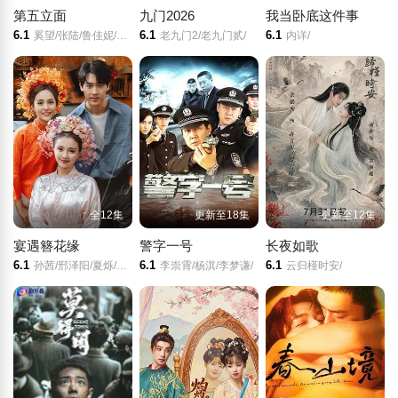
第五立面
九门2026
我当卧底这件事
6.1
6.1
6.1
奚望/张陆/鲁佳妮/王之一/
老九门2/老九门贰/
内详/
全12集
更新至18集
更新至12集
宴遇簪花缘
警字一号
长夜如歌
6.1
6.1
6.1
孙茜/邢泽阳/夏烁/郭若涵/谢雷/
李崇霄/杨淇/李梦谦/
云归槿时安/