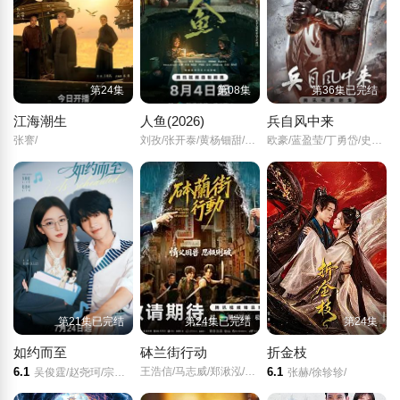
第24集
第08集
第36集已完结
江海潮生
人鱼(2026)
兵自风中来
张謇/
刘孜/张开泰/黄杨钿甜/董勇/张帆/陈创/何思甜/张棪琰/罗海琼/是安/赵健/段钰/董向荣/薛佳凝/方晓东/李庆誉/张译文/
欧豪/蓝盈莹/丁勇岱/史兰芽/
第21集已完结
第24集已完结
第24集
如约而至
砵兰街行动
折金枝
6.1
王浩信/马志威/郑湫泓/刘尚麟/
6.1
吴俊霆/赵尧珂/宗元圆/高晓攀/李行亮/吴莫愁/辉子/王心怡/熊汝霖/孙一杰/曲羿成/王予/王旭东/高姝瑶/许纯/李泽宇/蔡淇/
张赫/徐轸轸/