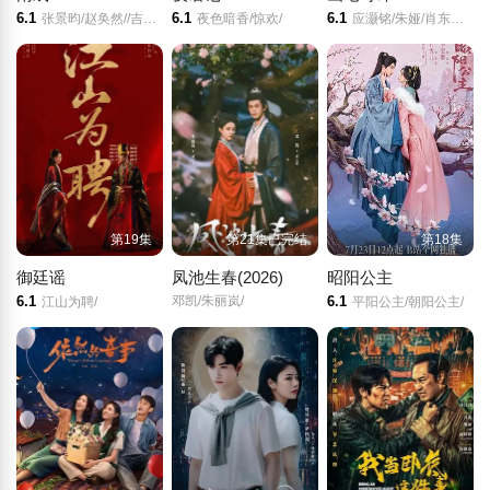
6.1
6.1
6.1
张景昀/赵奂然//吉舒亦/
夜色暗香/惊欢/
应灏铭/朱娅/肖东昊/宋未央/
第19集
第21集已完结
第18集
御廷谣
凤池生春(2026)
昭阳公主
6.1
邓凯/朱丽岚/
6.1
江山为聘/
平阳公主/朝阳公主/