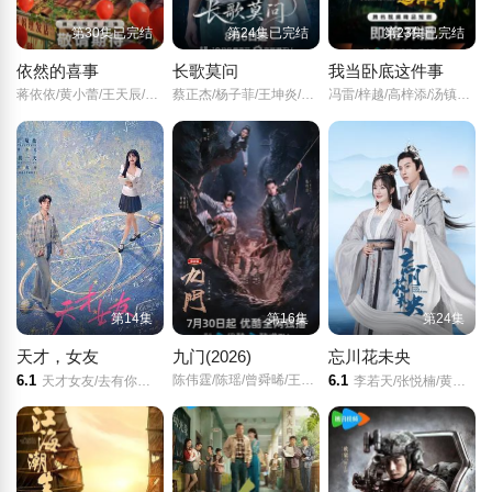
第30集已完结
第24集已完结
第23集已完结
依然的喜事
长歌莫问
我当卧底这件事
蒋依依/黄小蕾/王天辰/李依晓/
蔡正杰/杨子菲/王坤炎/刘美辰/
冯雷/梓越/高梓添/汤镇业/杨帆/
第14集
第16集
第24集
天才，女友
九门(2026)
忘川花未央
6.1
陈伟霆/陈瑶/曾舜晞/王茂蕾/王奕婷/李乃文/释小龙/应灏铭/季肖冰/胡耘豪/徐正溪/章涛/王祖一/刘畅/杨钧丞/杨昊博/陈鸿锦/吴圣麒/林秋楠/扈帷/雷丰瑞/
6.1
天才女友/去有你的夏天/当你耀眼时/
李若天/张悦楠/黄志玮/