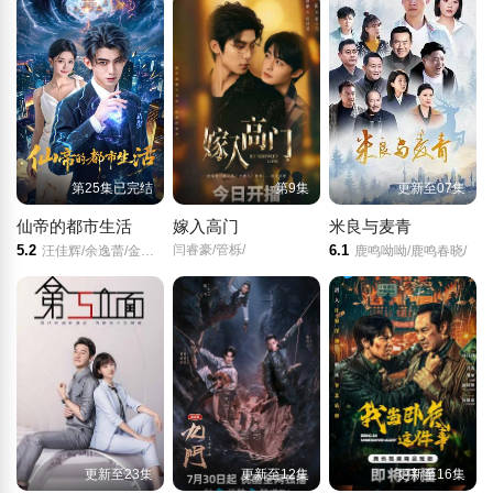
第25集已完结
第9集
更新至07集
仙帝的都市生活
嫁入高门
米良与麦青
5.2
闫睿豪/管栎/
6.1
汪佳辉/余逸蕾/金锦灿/王金柱/
鹿鸣呦呦/鹿鸣春晓/
更新至23集
更新至12集
更新至16集