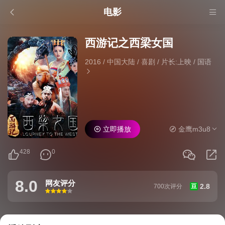
电影
西游记之西梁女国
2016
/
中国大陆
/
喜剧
/
片长:上映
/
国语
立即播放
金鹰m3u8
428
0
8.0
网友评分
2.8
700次评分
豆
很差
较差
还行
推荐
力荐