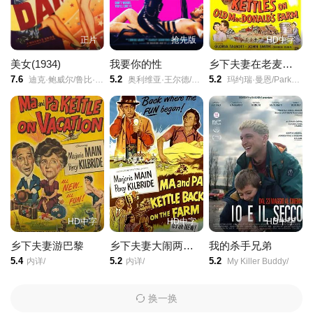
正片
抢先版
HD中字
美女(1934)
我要你的性
乡下夫妻在老麦农场
7.6
5.2
5.2
迪克·鲍威尔/鲁比·基勒/Hugh Herbert/
奥利维亚·王尔德/库珀·霍夫曼/约翰尼·诺克斯维尔/切斯·隋·万德斯/赵牡丹/查莉XCX/戴维德·迪格斯/梅森·古丁/罗克珊·梅斯基达/乔治·托德·麦克拉克伦/Miki Murad/Coda Li Marcus/Kent Navarrette/Christy Lewis/
玛约瑞·曼恩/Parker Fennelly/格洛瑞亚·陶伯特/约翰·史密斯/乔治·邓恩/克劳德·艾金斯/罗伊·巴克罗夫特/Patricia Morrow/
HD中字
HD中字
HD中字
乡下夫妻游巴黎
乡下夫妻大闹两亲家
我的杀手兄弟
5.4
5.2
5.2
内详/
内详/
My Killer Buddy/
换一换