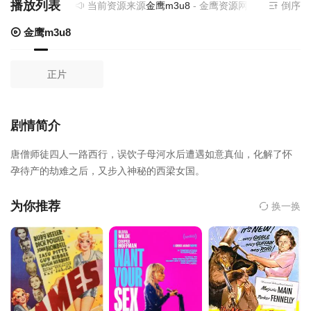
播放列表
当前资源来源
金鹰m3u8
- 金鹰资源网使用过程遇到任
倒序
金鹰m3u8
正片
剧情简介
唐僧师徒四人一路西行，误饮子母河水后遭遇如意真仙，化解了怀
孕待产的劫难之后，又步入神秘的西梁女国。
为你推荐
换一换