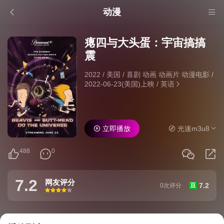
动漫
瘪四与大头蛋：宇宙搞搞
震
2022
/
美国
/
喜剧 动画 动画片 动漫电影
/
2022-06-23(美国)上映
/
英语
立即播放
光速m3u8
488
0
7.2
网友评分
7.2
0次评分
豆
很差
较差
还行
推荐
力荐