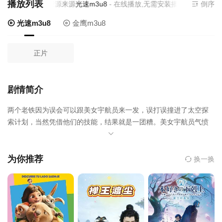
播放列表
当前资源来源
光速m3u8
- 在线播放,无需安装播放器
倒序
光速m3u8
金鹰m3u8
正片
剧情简介
两个老铁因为误会可以跟美女宇航员来一发，误打误撞进了太空探
索计划，当然凭借他们的技能，结果就是一团糟。美女宇航员气愤
之下，把他们弹入宇宙空间，幸运的是，通过时空裂缝，两人穿越
到了2022年的美国，而当年那位宇航员正在竞选，所以为了灭口，
她势必要让两人消失…
为你推荐
换一换