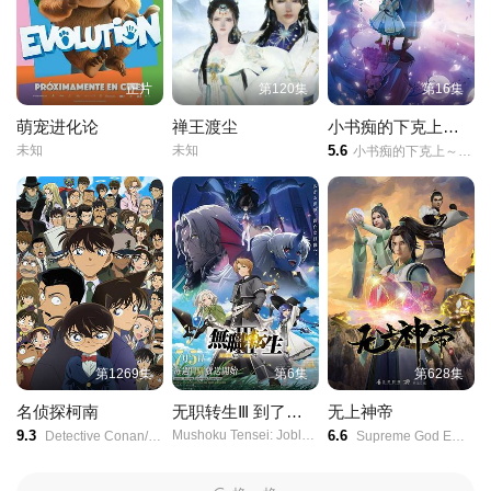
正片
第120集
第16集
萌宠进化论
禅王渡尘
小书痴的下克上领主的养女
未知
未知
5.6
小书痴的下克上～为了成为图书管理员而不择手段～/第四季/本好きの下剋上～司書になるためには手段を選んでいられません～/
第1269集
第6集
第628集
名侦探柯南
无职转生Ⅲ 到了异世界就拿出真本事 第三季
无上神帝
9.3
Mushoku Tensei: Jobless Reincarnation Season 3/
6.6
Detective Conan/Meitantei Conan/Case Closed/
Supreme God Emperor/