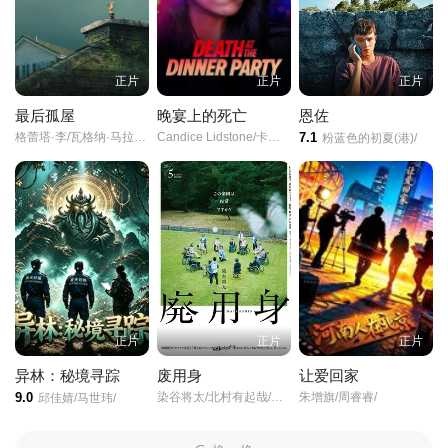
正片
正片
正片
最后孤屋
晚宴上的死亡
恩佐
格蕾塔·李/瓦格纳·马拉/西德·爱德华兹/
Candice Lidstone/卡梅伦·布罗德/马克·戴/Eden Broda/Bryce Wynter/玛蒂娜·奥尔蒂斯·路易斯/阿娜娜·里德瓦尔德/阮朴生/Jon Welch/
7.1
粉蓝色的初夏(港)/
正片
正片
正片
异林：秘境寻踪
废用身
让爱回家
9.0
染谷将太/北村有起哉/泷内公美/
朱增旗/周睿睿/
邱佳婧/马世玮/