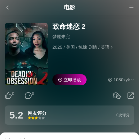
电影
致命迷恋 2
梦魇未完
2025
/
美国
/
惊悚 剧情
/
英语
立即播放
1080zyk
0
0
5.2
网友评分
0次评分
很差
较差
还行
推荐
力荐