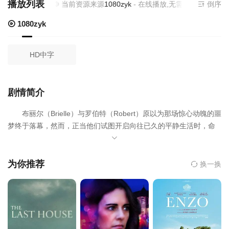
播放列表
当前资源来源
1080zyk
- 在线播放,无需安装播放器
倒序
1080zyk
HD中字
剧情简介
布丽尔（Brielle）与罗伯特（Robert）原以为那场惊心动魄的噩
梦终于落幕，然而，正当他们试图开启向往已久的平静生活时，命
运却再次脱轨。随着昔日的旧相识与各怀鬼胎的新面孔接踵而至，
两人惊恐地意识到：之前的折磨只是前戏，一场更深、更绝望的无
尽梦魇，才刚刚拉开序幕……
为你推荐
换一换