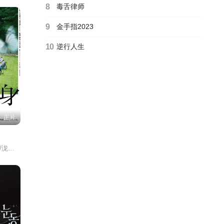
8
毒舌律师
9
金手指2023
10
逆行人生
正片
染谷将太/北村有起哉/泷内公美/