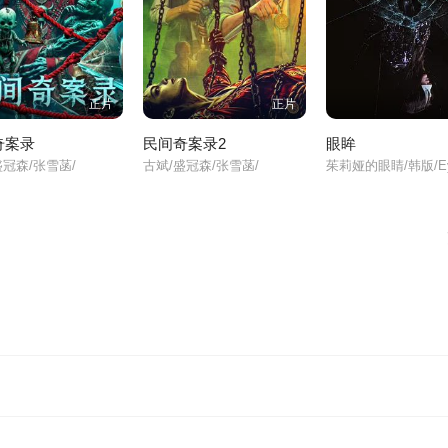
正片
正片
奇案录
民间奇案录2
眼眸
盛冠森/张雪菡/
古斌/盛冠森/张雪菡/
茱莉娅的眼睛/韩版/Ey