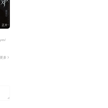
正片
es/
更多