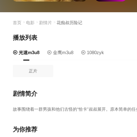
首页
电影
剧情片
花痴叔历险记
播放列表
光速m3u8
金鹰m3u8
1080zyk
正片
剧情简介
故事围绕着一群男孩和他们古怪的“恰卡”叔叔展开。原本简单的
为你推荐