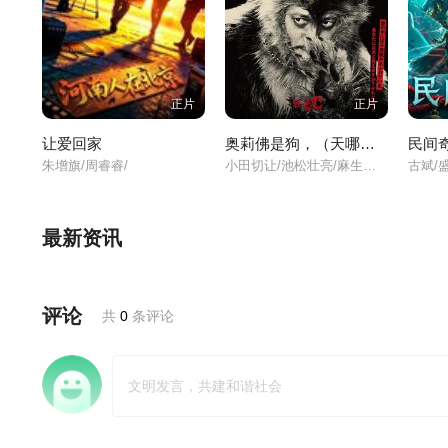
正片
正片
让爱回家
奥莉佛是狗，（天哪！！）这家伙电影版
民间
朱增旗/周睿睿/
小田切让/池松壮亮/麻生久美子/
古斌/
最新资讯
评论
共
0
条评论