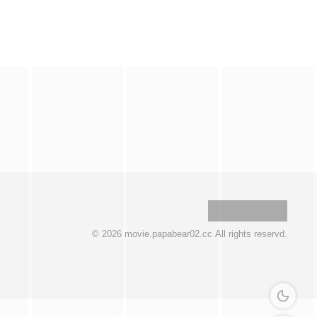
© 2026 movie.papabear02.cc All rights reservd.
深色模式