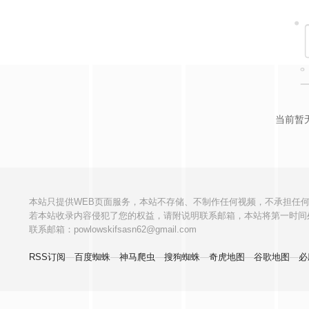
当前暂
本站只提供WEB页面服务，本站不存储、不制作任何视频，不承担任
若本站收录内容侵犯了您的权益，请附说明联系邮箱，本站将第一时间
联系邮箱：powlowskifsasn62@gmail.com
RSS订阅
—
百度蜘蛛
—
神马爬虫
—
搜狗蜘蛛
—
奇虎地图
—
谷歌地图
—
必