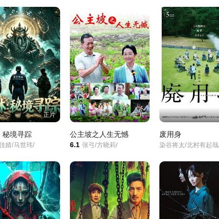
正片
正片
：秘境寻踪
公主坡之人生无憾
废用身
6.1
佳婧/马世玮/
张弓/方晓莉/