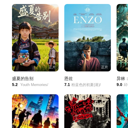
正片
正片
盛夏的告别
恩佐
异林
5.2
7.1
9.0
Youth Memories/
粉蓝色的初夏(港)/
邱