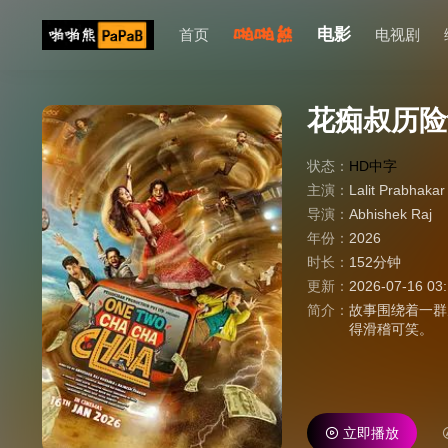
电影
首页
电视剧
花痴叔历险
状态：
HD中字
主演：
Lalit Prabhakar
导演：
Abhishek Raj
年份：
2026
时长：
152分钟
更新：
2026-07-16 03
简介：
故事围绕着一群
得滑稽可笑。
立即播放