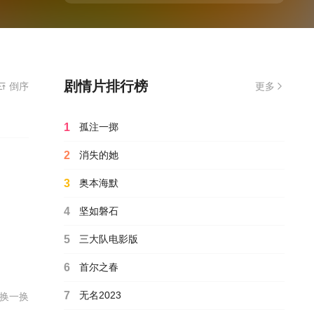
剧情片排行榜
放器
倒序
更多
1
孤注一掷
2
消失的她
3
奥本海默
4
坚如磐石
5
三大队电影版
6
首尔之春
7
无名2023
换一换