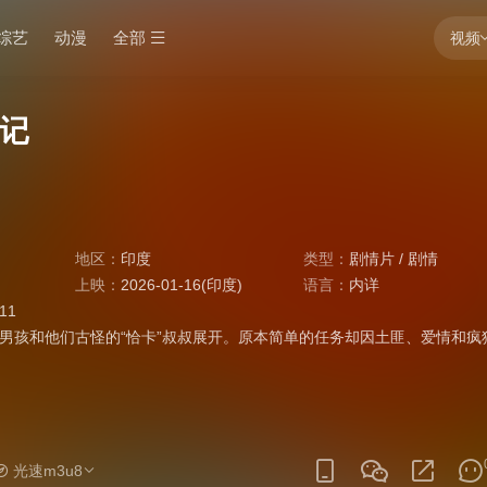
综艺
动漫
全部
视频
记
地区：
印度
类型：
剧情片
/
剧情
上映：
2026-01-16(印度)
语言：
内详
:11
男孩和他们古怪的“恰卡”叔叔展开。原本简单的任务却因土匪、爱情和疯
光速m3u8