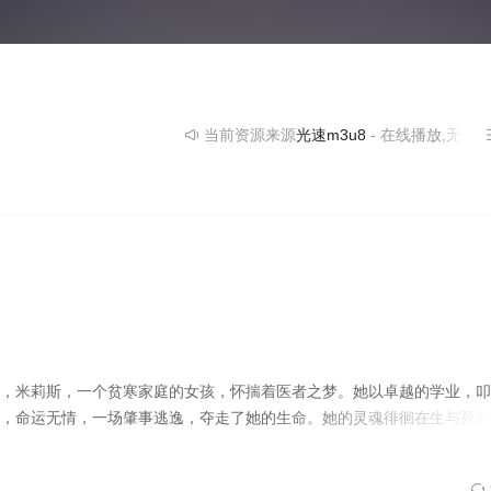
当前资源来源
光速m3u8
- 在线播放,无需安装播放
，米莉斯，一个贫寒家庭的女孩，怀揣着医者之梦。她以卓越的学业，叩
，命运无情，一场肇事逃逸，夺走了她的生命。她的灵魂徘徊在生与死的
：是向凶手复仇，还是继续守护他人？这是一部关于爱与失去的故事，一