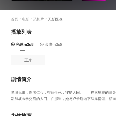
首页
电影
恐怖片
无影医魂
播放列表
光速m3u8
金鹰m3u8
正片
剧情简介
灵魂无形，医者仁心，徘徊生死，守护人间。 在柬埔寨的深处
新加坡医学交流的大门。在那里，她与卢卡斯结下深厚情谊。然而
缘，复仇与慈悲交织。在母亲的祈祷和僧侣的指引下，她面临抉择
性与慈悲的颂歌。在逆境中，灵魂的光芒永不熄灭。
为你推荐