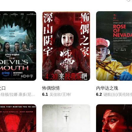
HD中字
正片
之口
怖偶惊情
内华达之瑰
6.1
6.2
凯瑟琳·纽顿/拉娜·康多/尼科·希拉加/
吴佳欣/王坤/
谜航(台)/英伦转生号(港)/内