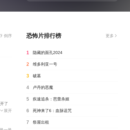
恐怖片排行榜
器
倒序
更多
1
隐藏的面孔2024
2
维多利亚一号
3
破墓
4
卢丹的恶魔
5
疾速追杀：芭蕾杀姬
开了
边
展开
6
死神来了6：血脉诅咒
曲人
7
祭屋出租
换一换