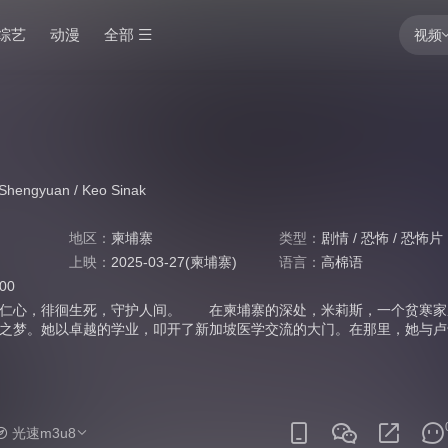
综艺
动漫
全部
视频
Shengyuan
/
Keo Sinak
地区：
柬埔寨
类型：
剧情
/
恐怖
/
恐怖片
上映：
2025-03-27(柬埔寨)
语言：
高棉语
:00
者仁心，徘徊生死，守护人间。 在柬埔寨的深处，米莉斯，一个贫寒家
之梦。她以卓越的学业，叩开了新加坡医学交流的大门。在那里，她与卢
而，命运无情，一场肇事逃逸，夺走了她的生命。她的灵魂徘徊在生与死
交织。在母亲的祈祷和僧侣的指引下，她面临抉择：是向凶手复仇，还是
部关于爱与失去的故事，一曲人性与慈悲的颂歌。在逆境中，灵魂的光芒
光速m3u8