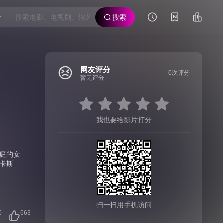
搜索
网友评分
0次评分
暂无评分
我也要给影片打分
庭的女
卡斯结
的边
继续守
永不熄
扫一扫用手机访问
0
663