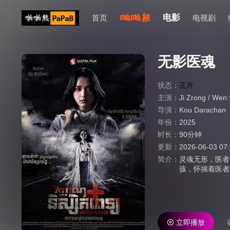
电影
首页
电视剧
无影医魂
状态：
正片
主演：
Ji Zrong
/
Wen 
导演：
Kou Darachan
年份：
2025
时长：
90分钟
更新：
2026-06-03 07
简介：
灵魂无形，医
孩，怀揣着医者
下深厚情谊。然
缘，复仇与慈悲
护他人？这是一
灭。
立即播放