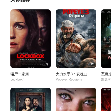
正片
正片
猛尸一家亲
大力水手3：安魂曲
恶魔
Lockbox/
Popeye: Requiem/