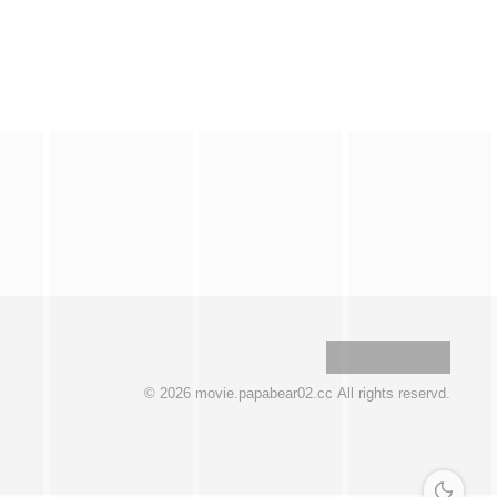
© 2026 movie.papabear02.cc All rights reservd.
深色模式