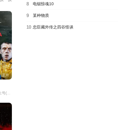
8
电锯惊魂10
9
某种物质
10
忠臣藏外传之四谷怪谈
正片
华达玫瑰/