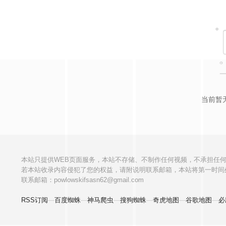
当前暂
本站只提供WEB页面服务，本站不存储、不制作任何视频，不承担任
若本站收录内容侵犯了您的权益，请附说明联系邮箱，本站将第一时间
联系邮箱：powlowskifsasn62@gmail.com
RSS订阅
—
百度蜘蛛
—
神马爬虫
—
搜狗蜘蛛
—
奇虎地图
—
谷歌地图
—
必