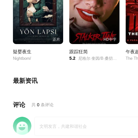
正片
HD中字
疑婴夜生
跟踪狂简
午夜
5.2
Nightborn/
尼格尔·奎因/B·桑切斯/Halo Kitsch/
最新资讯
评论
共
0
条评论