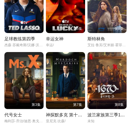
第1集
第5集
第8集
足球教练第四季
幸运女神
斯特林角
杰森·苏戴奇斯/汉娜·沃丁厄姆/
幸运/
艾拉·鲁宾/艾米丽·霍菲尔/基恩·鲁法洛/
第3集
第7集
第8集
代号女士
神探默多克 第十九季
波兰家族第三季1670
梅利莎·乔治/迪恩·奥戈曼/西蒙娜·凯塞尔/
亚尼克·比森/
未知