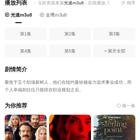
播放列表
当前资源来源
光速m3u8
- 在线播放,无需安装播放器
倒序
光速m3u8
金鹰m3u8
第1集
第2集
第3集
第4集
第5集
展开全部
第6集
第7集
第8集
第9集完结
剧情简介
聚焦于五个职场新鲜人，他们在纽约曼哈顿奋力追求事业成功，而
个人幸福则往往只能排在职业规划之后。
为你推荐
换一换