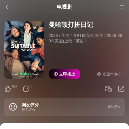
电视剧
曼哈顿打拼日记
2026
/
美国
/
喜剧 欧美剧 欧美
/
2026-06-
02(美国)上映
/
英语
立即播放
光速m3u8
763
0
网友评分
0次评分
暂无评分